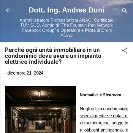
Passa ai contenuti principali
Dott. Ing. Andrea Duni
Amministratore Professionista ANACI Certificato
TÜV SÜD, Admin di "The Fountain Pen Network
Facebook Group" e Operatore e Pilota di Droni
A1/A3
Perché ogni unità immobiliare in un
condominio deve avere un impianto
elettrico individuale?
-
dicembre 21, 2024
Normative e Sicurezza
Negli edifici condominiali,
specialmente se dotati di
un’autorimessa soggetta
a obblighi antincendio
, è