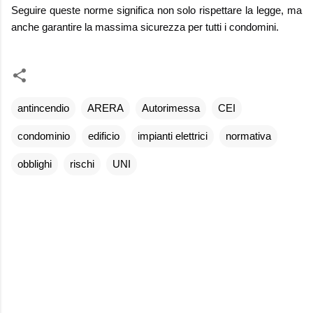
Seguire queste norme significa non solo rispettare la legge, ma
anche garantire la massima sicurezza per tutti i condomini.
antincendio
ARERA
Autorimessa
CEI
condominio
edificio
impianti elettrici
normativa
obblighi
rischi
UNI
C
o
m
m
e
n