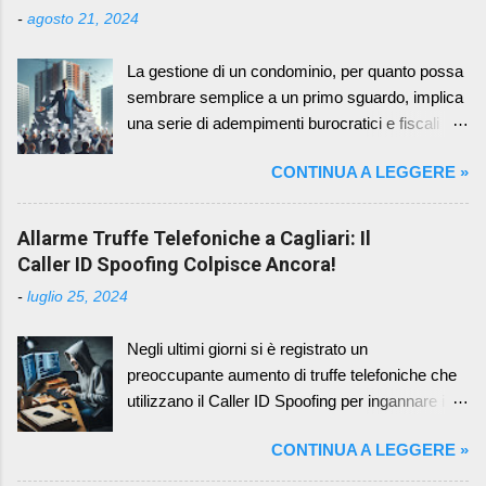
-
agosto 21, 2024
La gestione di un condominio, per quanto possa
sembrare semplice a un primo sguardo, implica
una serie di adempimenti burocratici e fiscali
che richiedono attenzione e precisione. Tra
CONTINUA A LEGGERE »
questi, la redazione e l'approvazione del bilancio
condominiale rappresentano un momento
cruciale, in quanto fotografano la situazione
Allarme Truffe Telefoniche a Cagliari: Il
economica e patrimoniale del condominio in un
Caller ID Spoofing Colpisce Ancora!
determinato periodo. Un aspetto spesso
-
luglio 25, 2024
sottovalutato, ma di fondamentale importanza,
riguarda la scelta del periodo di riferimento per il
Negli ultimi giorni si è registrato un
bilancio condominiale. Sebbene il Codice Civile
preoccupante aumento di truffe telefoniche che
non imponga un periodo specifico, la prassi e il
utilizzano il Caller ID Spoofing per ingannare i
buon senso suggeriscono di adottare l'anno
cittadini cagliaritani, compresi gli amministratori
solare, ovvero il periodo che va dal 1° gennaio al
CONTINUA A LEGGERE »
di condominio. I truffatori si fingono
31 dicembre. I Vantaggi dell'Allineamento con
rappresentanti di istituzioni autorevoli, come