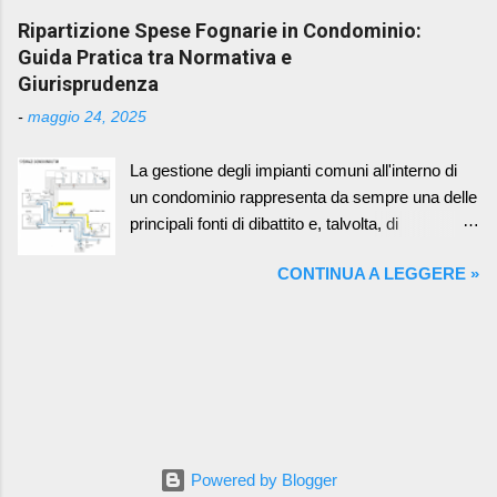
l'Anno Solare L'adozione dell'anno solare come
banche locali, la Polizia Postale o la Guardia di
Ripartizione Spese Fognarie in Condominio:
periodo di riferimento per il bilancio condominiale
Finanza, per carpire informazioni personali e
Guida Pratica tra Normativa e
comporta una serie di vantaggi che semplificano
finanziarie. Come Funziona la Truffa: I criminali
Giurisprudenza
la gestione del condominio e favoriscono la
sfruttano la tecnologia del Caller ID Spoofing per
trasparenza nei confronti dei condomini. Coer...
-
maggio 24, 2025
mascherare il loro vero numero di telefono e
farlo apparire come quello di un ente affidabile
La gestione degli impianti comuni all'interno di
(la propria banca o uffici locali di Guardia di
un condominio rappresenta da sempre una delle
Finanza, Polizia, Carabinieri o Polizia Postale)
principali fonti di dibattito e, talvolta, di
In questo modo, la vittima è indotta a
contenzioso tra i condomini. Tra questi, gli
rispondere alla chiamata, credendo di parlare
CONTINUA A LEGGERE »
impianti di scarico fognario, per la loro natura
con un funzionario legittimo. Una volta stabilito il
intrinseca e la loro funzione essenziale,
contatto, i truffatori utilizzano tattiche di
richiedono una particolare attenzione nella
ingegneria sociale per ottenere dati sensibili,
corretta imputazione dei costi di manutenzione,
come numeri di carte di credito, password o
sia essa ordinaria che straordinaria.
informazioni bancarie. Casi Recenti a Cagliari:
Comprendere i criteri normativi e le
Diversi ...
interpretazioni giurisprudenziali consolidatesi nel
tempo è fondamentale per garantire una
Powered by Blogger
ripartizione equa e conforme alla legge,