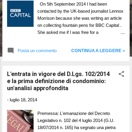
On 5th September 2014 I had been
contacted by the UK-based journalist Lennox
Morrison because she was writing an article
on collecting fountain pens for BBC Capital .
She asked me if I was free for a
telephone/skype interview of about 20
minutes on Monday 8th September in the first
Posta un commento
CONTINUA A LEGGERE »
afternoon. She'd like to ask me about when
and why I became interested in fountain pens
and writing instruments, whether I do so
L'entrata in vigore del D.Lgs. 102/2014
purely for pleasure or also for profit, which
e la prima definizione di condominio:
pens are particularly special for me. Also, if I
un'analisi approfondita
have advice for other collectors on where to
start, where to buy, how to look after
-
luglio 18, 2014
my collection etc. So after some message
we agreed for the interview, that, let me
Premessa: L'emanazione del Decreto
sincerly tell, it was very pleasant and it last
Legislativo n. 102 del 4 luglio 2014 (G.U.
around 40 minutes. The article has been
18/07/2014 n. 165) ha segnato una pietra
published today, thursday 4th December