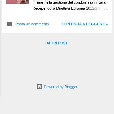
miliare nella gestione del condominio in Italia.
2014, in the Capital section of BBC main site.
Recependo la Direttiva Europea 2012/27/UE
In this page you can read the full interview,
sull'efficienza energetica, il decreto ha
while there for International readers, and
introdotto una serie di disposizioni volte a
there for ...
Posta un commento
CONTINUA A LEGGERE »
razionalizzare i consumi energetici negli
edifici, tra cui la definizione ufficiale di
"Condominio". Analisi della definizione:
ALTRI POST
L'articolo 2, comma 2, lettera f) del D.Lgs.
102/2014 definisce il condominio come:
Condominio: edificio con almeno due unità
immobiliari, di proprietà in via esclusiva di
soggetti che sono anche comproprietari delle
parti comuni. Prima di tale decreto, la nozione
di condominio era priva di una compiuta ed
Powered by Blogger
univoca definizione a livello legislativo,
risultando frammentata e oggetto di diverse
interpretazioni giurisprudenziali. Tale lacuna
determinava incertezza e confusione in
merito ai diritti e agli obblighi gravanti sui