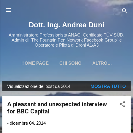
Passa ai contenuti principali
Dott. Ing. Andrea Duni
Amministratore Professionista ANACI Certificato TÜV SÜD,
Admin di "The Fountain Pen Network Facebook Group" e
Operatore e Pilota di Droni A1/A3
HOME PAGE
CHI SONO
ALTRO…
Visualizzazione dei post da 2014
MOSTRA TUTTO
P
o
A pleasant and unexpected interview
s
for BBC Capital
t
-
dicembre 04, 2014