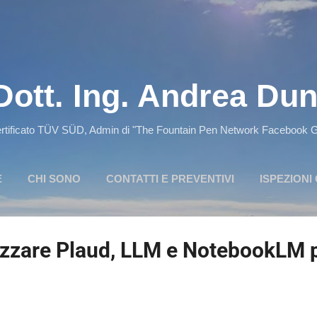
Passa ai contenuti principali
Dott. Ing. Andrea Dun
rtificato TÜV SÜD, Admin di "The Fountain Pen Network Facebook Gro
E
CHI SONO
CONTATTI E PREVENTIVI
ISPEZIONI
mizzare Plaud, LLM e NotebookLM p