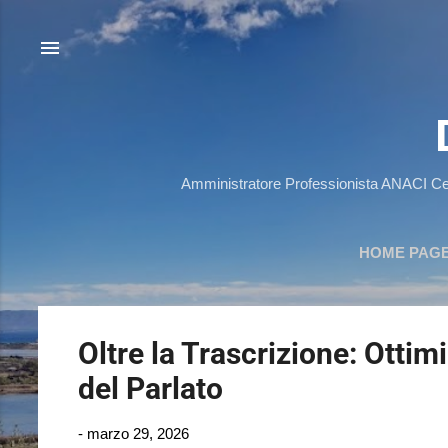
Amministratore Professionista ANACI Ce
HOME PAG
P
Oltre la Trascrizione: Otti
o
del Parlato
s
t
-
marzo 29, 2026