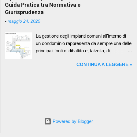
Finanza, per carpire informazioni personali e
Guida Pratica tra Normativa e
comporta una serie di vantaggi che semplificano
finanziarie. Come Funziona la Truffa: I criminali
Giurisprudenza
la gestione del condominio e favoriscono la
sfruttano la tecnologia del Caller ID Spoofing per
trasparenza nei confronti dei condomini. Coer...
-
maggio 24, 2025
mascherare il loro vero numero di telefono e
farlo apparire come quello di un ente affidabile
La gestione degli impianti comuni all'interno di
(la propria banca o uffici locali di Guardia di
un condominio rappresenta da sempre una delle
Finanza, Polizia, Carabinieri o Polizia Postale)
principali fonti di dibattito e, talvolta, di
In questo modo, la vittima è indotta a
contenzioso tra i condomini. Tra questi, gli
rispondere alla chiamata, credendo di parlare
CONTINUA A LEGGERE »
impianti di scarico fognario, per la loro natura
con un funzionario legittimo. Una volta stabilito il
intrinseca e la loro funzione essenziale,
contatto, i truffatori utilizzano tattiche di
richiedono una particolare attenzione nella
ingegneria sociale per ottenere dati sensibili,
corretta imputazione dei costi di manutenzione,
come numeri di carte di credito, password o
sia essa ordinaria che straordinaria.
informazioni bancarie. Casi Recenti a Cagliari:
Comprendere i criteri normativi e le
Diversi ...
interpretazioni giurisprudenziali consolidatesi nel
tempo è fondamentale per garantire una
Powered by Blogger
ripartizione equa e conforme alla legge,
prevenendo inutili dissidi e assicurando la buona