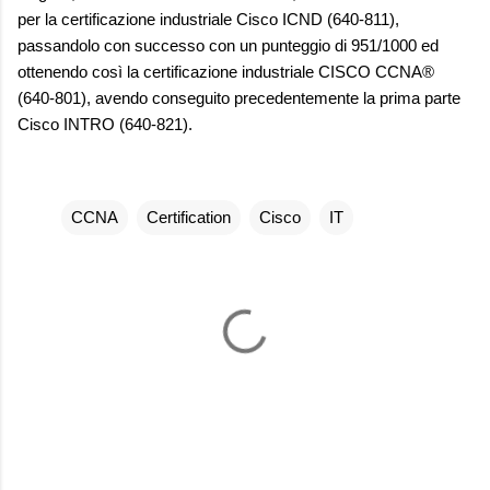
per la certificazione industriale Cisco ICND (640-811),
passandolo con successo con un punteggio di 951/1000 ed
ottenendo così la certificazione industriale CISCO CCNA®
(640-801), avendo conseguito precedentemente la prima parte
Cisco INTRO (640-821).
CCNA
Certification
Cisco
IT
C
o
m
m
e
n
t
i