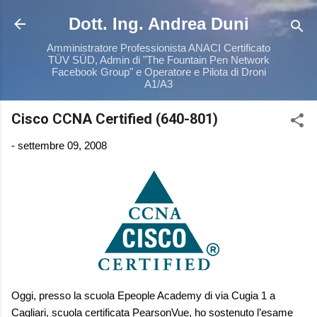
Passa ai contenuti principali
Dott. Ing. Andrea Duni
Amministratore Professionista ANACI Certificato
TÜV SÜD, Admin di "The Fountain Pen Network
Facebook Group" e Operatore e Pilota di Droni
A1/A3
Cisco CCNA Certified (640-801)
-
settembre 09, 2008
Oggi, presso la scuola Epeople Academy di via Cugia 1 a
Cagliari, scuola certificata PearsonVue, ho sostenuto l’esame