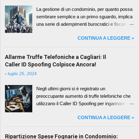
La gestione di un condominio, per quanto possa
sembrare semplice a un primo sguardo, implica
una serie di adempimenti burocratici e fiscali
che richiedono attenzione e precisione. Tra
CONTINUA A LEGGERE »
questi, la redazione e l'approvazione del bilancio
condominiale rappresentano un momento
cruciale, in quanto fotografano la situazione
Allarme Truffe Telefoniche a Cagliari: Il
economica e patrimoniale del condominio in un
Caller ID Spoofing Colpisce Ancora!
determinato periodo. Un aspetto spesso
-
luglio 25, 2024
sottovalutato, ma di fondamentale importanza,
riguarda la scelta del periodo di riferimento per il
Negli ultimi giorni si è registrato un
bilancio condominiale. Sebbene il Codice Civile
preoccupante aumento di truffe telefoniche che
non imponga un periodo specifico, la prassi e il
utilizzano il Caller ID Spoofing per ingannare i
buon senso suggeriscono di adottare l'anno
cittadini cagliaritani, compresi gli amministratori
solare, ovvero il periodo che va dal 1° gennaio al
CONTINUA A LEGGERE »
di condominio. I truffatori si fingono
31 dicembre. I Vantaggi dell'Allineamento con
rappresentanti di istituzioni autorevoli, come
l'Anno Solare L'adozione dell'anno solare come
banche locali, la Polizia Postale o la Guardia di
Ripartizione Spese Fognarie in Condominio:
periodo di riferimento per il bilancio condominiale